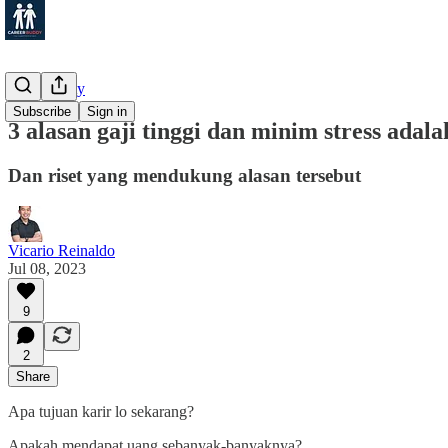
Productivity
Subscribe
Sign in
3 alasan gaji tinggi dan minim stress adala
Dan riset yang mendukung alasan tersebut
Vicario Reinaldo
Jul 08, 2023
9
2
Share
Apa tujuan karir lo sekarang?
Apakah mendapat uang sebanyak-banyaknya?