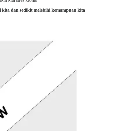
kin kita stres kronis
ri kita dan sedikit melebihi kemampuan kita