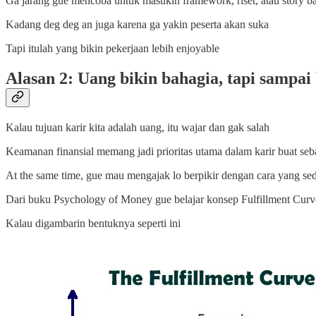
Ga jarang gue mencoba untuk masukin framework, riset, atau story ba
Kadang deg deg an juga karena ga yakin peserta akan suka
Tapi itulah yang bikin pekerjaan lebih enjoyable
Alasan 2: Uang bikin bahagia, tapi sampai 
Kalau tujuan karir kita adalah uang, itu wajar dan gak salah
Keamanan finansial memang jadi prioritas utama dalam karir buat seb
At the same time, gue mau mengajak lo berpikir dengan cara yang sed
Dari buku Psychology of Money gue belajar konsep Fulfillment Curv
Kalau digambarin bentuknya seperti ini