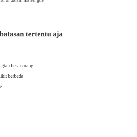
ru di dalam materi gue
batasan tertentu aja
agian besar orang
ikit berbeda
e