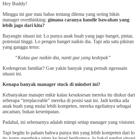
Hey Buddy!
Minggu ini gue mau bahas tentang dilema yang sering bikin
manager overthinking:
gimana caranya handle bawahan yang
lebih jago dari kita?
Bayangin situasi ini: Lo punya anak buah yang jago banget, pintar,
potensial tinggi. Lo pengen banget naikin dia. Tapi ada satu pikiran
yang ganggu terus:
“Kalau gue naikin dia, nanti gue yang kedepak”
Kedengeran familiar? Gue yakin banyak yang pernah ngerasain
situasi ini.
Kenapa banyak manager stuck di mindset ini?
Kebanyakan manajer mikir kalau kesuksesan mereka itu diukur dari
seberapa “irreplaceable” mereka di posisi saat ini. Jadi ketika ada
anak buah yang mulai lebih kompeten, mereka ngeliatnya sebagai
ancaman, bukan kesempatan.
Padahal, ini sebenarnya adalah mimpi setiap manager yang visioner.
Tapi begitu lo paham bahwa punya tim yang lebih kompeten dari lo
itu justru membuka pintu ke level berikutnya, lo bakal ngeliat situasi