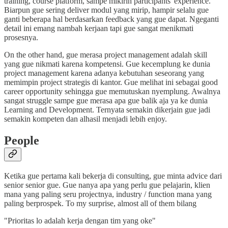
training, course platform, sampe mikirin participants' experience.
Biarpun gue sering deliver modul yang mirip, hampir selalu gue
ganti beberapa hal berdasarkan feedback yang gue dapat. Ngeganti
detail ini emang nambah kerjaan tapi gue sangat menikmati
prosesnya.
On the other hand, gue merasa project management adalah skill
yang gue nikmati karena kompetensi. Gue kecemplung ke dunia
project management karena adanya kebutuhan seseorang yang
memimpin project strategis di kantor. Gue melihat ini sebagai good
career opportunity sehingga gue memutuskan nyemplung. Awalnya
sangat struggle sampe gue merasa apa gue balik aja ya ke dunia
Learning and Development. Ternyata semakin dikerjain gue jadi
semakin kompeten dan alhasil menjadi lebih enjoy.
People
Ketika gue pertama kali bekerja di consulting, gue minta advice dari
senior senior gue. Gue nanya apa yang perlu gue pelajarin, klien
mana yang paling seru projectnya, industry / function mana yang
paling berprospek. To my surprise, almost all of them bilang
"Prioritas lo adalah kerja dengan tim yang oke"