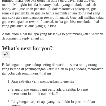
fulfilled, maka gue oke dong harusnya ga dibayar atau dibayar
murah. Mungkin ini ada benarnya kalau yang dilakukan adalah
hobby atau gue udah pensiun. Di dalam konteks pekerjaan, gue
semakin paham kalau gue ga harus memilih antara doing hal yang
gue suka atau mendapatkan reward financial. Gue jadi melihat kalau
gue mendapatkan reward finansial, maka gue bisa melakukan hal
yang gue suka selama yang gue bisa.
Aside from 4 hal ini, apa yang biasanya lo pertimbangkan? Share ya
di comment / reply email ini
What's next for you?
Belakangan ini gue cukup sering di reach out sama orang orang
yang berada di persimpangan karir. Kalau lo juga sedang merasakan
itu, coba deh renungkan 4 hal ini
Apa aktivitas yang memberikan lo energi?
Siapa orang orang yang perlu ada di sekitar lo yang
membantu lo untuk naik kelas?
Lingkungan seperti apa yang bisa bikin lo produktif dan
enjoy?