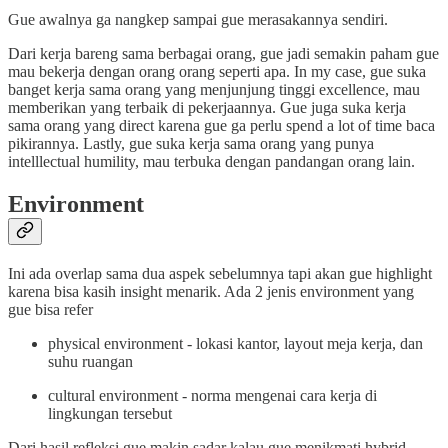
Gue awalnya ga nangkep sampai gue merasakannya sendiri.
Dari kerja bareng sama berbagai orang, gue jadi semakin paham gue
mau bekerja dengan orang orang seperti apa. In my case, gue suka
banget kerja sama orang yang menjunjung tinggi excellence, mau
memberikan yang terbaik di pekerjaannya. Gue juga suka kerja
sama orang yang direct karena gue ga perlu spend a lot of time baca
pikirannya. Lastly, gue suka kerja sama orang yang punya
intelllectual humility, mau terbuka dengan pandangan orang lain.
Environment
Ini ada overlap sama dua aspek sebelumnya tapi akan gue highlight
karena bisa kasih insight menarik. Ada 2 jenis environment yang
gue bisa refer
physical environment - lokasi kantor, layout meja kerja, dan
suhu ruangan
cultural environment - norma mengenai cara kerja di
lingkungan tersebut
Dari hasil refleksi gue makin sadar kalau gue menikmati hybrid