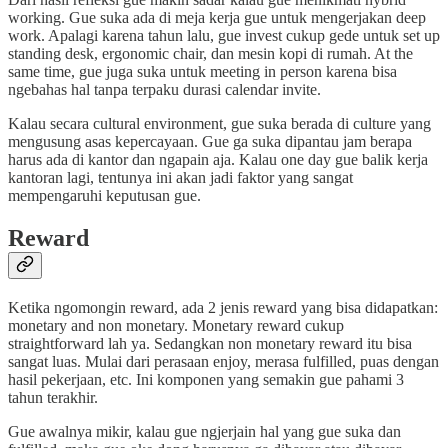
working. Gue suka ada di meja kerja gue untuk mengerjakan deep
work. Apalagi karena tahun lalu, gue invest cukup gede untuk set up
standing desk, ergonomic chair, dan mesin kopi di rumah. At the
same time, gue juga suka untuk meeting in person karena bisa
ngebahas hal tanpa terpaku durasi calendar invite.
Kalau secara cultural environment, gue suka berada di culture yang
mengusung asas kepercayaan. Gue ga suka dipantau jam berapa
harus ada di kantor dan ngapain aja. Kalau one day gue balik kerja
kantoran lagi, tentunya ini akan jadi faktor yang sangat
mempengaruhi keputusan gue.
Reward
Ketika ngomongin reward, ada 2 jenis reward yang bisa didapatkan:
monetary and non monetary. Monetary reward cukup
straightforward lah ya. Sedangkan non monetary reward itu bisa
sangat luas. Mulai dari perasaan enjoy, merasa fulfilled, puas dengan
hasil pekerjaan, etc. Ini komponen yang semakin gue pahami 3
tahun terakhir.
Gue awalnya mikir, kalau gue ngjerjain hal yang gue suka dan