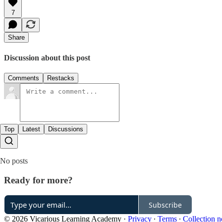
7
Share
Discussion about this post
Comments
Restacks
Top
Latest
Discussions
No posts
Ready for more?
Subscribe
© 2026 Vicarious Learning Academy
·
Privacy
∙
Terms
∙
Collection n