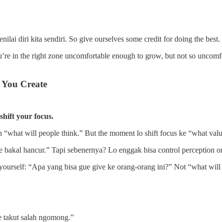
ai diri kita sendiri. So give ourselves some credit for doing the best.
u’re in the right zone uncomfortable enough to grow, but not so uncomfo
n You Create
shift your focus.
“what will people think.” But the moment lo shift focus ke “what valu
e bakal hancur.” Tapi sebenernya? Lo enggak bisa control perception ora
yourself: “Apa yang bisa gue give ke orang-orang ini?” Not “what will
e takut salah ngomong.”