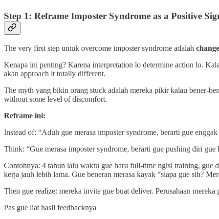
Step 1: Reframe Imposter Syndrome as a Positive Sig
The very first step untuk overcome imposter syndrome adalah
change
Kenapa ini penting? Karena interpretation lo determine action lo. Ka
akan approach it totally different.
The myth yang bikin orang stuck adalah mereka pikir kalau bener-ben
without some level of discomfort.
Reframe ini:
Instead of: “Aduh gue merasa imposter syndrome, berarti gue enggak
Think: “Gue merasa imposter syndrome, berarti gue pushing diri gue k
Contohnya: 4 tahun lalu waktu gue baru full-time ngisi training, gue
kerja jauh lebih lama. Gue beneran merasa kayak “siapa gue sih? Mer
Then gue realize: mereka invite gue buat deliver. Perusahaan mereka p
Pas gue liat hasil feedbacknya