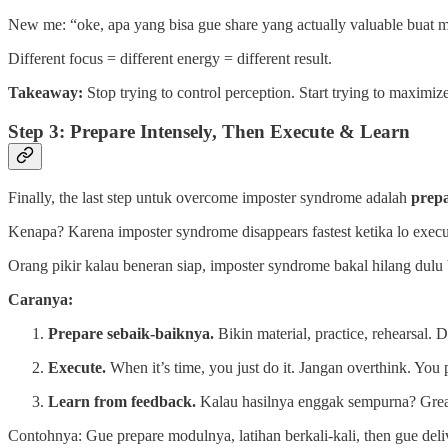
New me: “oke, apa yang bisa gue share yang actually valuable buat 
Different focus = different energy = different result.
Takeaway:
Stop trying to control perception. Start trying to maximi
Step 3: Prepare Intensely, Then Execute & Learn
Finally, the last step untuk overcome imposter syndrome adalah
prepa
Kenapa? Karena imposter syndrome disappears fastest ketika lo execut
Orang pikir kalau beneran siap, imposter syndrome bakal hilang dulu
Caranya:
Prepare sebaik-baiknya.
Bikin material, practice, rehearsal.
Execute.
When it’s time, you just do it. Jangan overthink. You 
Learn from feedback.
Kalau hasilnya enggak sempurna? Great.
Contohnya: Gue prepare modulnya, latihan berkali-kali, then gue deli