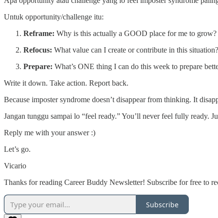
Apa opportunity atau challenge yang lo feel imposter syndrome paling 
Untuk opportunity/challenge itu:
Reframe:
Why is this actually a GOOD place for me to grow?
Refocus:
What value can I create or contribute in this situation
Prepare:
What’s ONE thing I can do this week to prepare bett
Write it down. Take action. Report back.
Because imposter syndrome doesn’t disappear from thinking. It disap
Jangan tunggu sampai lo “feel ready.” You’ll never feel fully ready. Ju
Reply me with your answer :)
Let’s go.
Vicario
Thanks for reading Career Buddy Newsletter! Subscribe for free to r
Subscribe