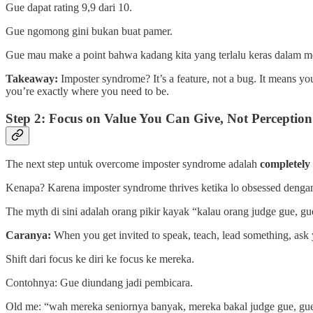
Gue dapat rating 9,9 dari 10.
Gue ngomong gini bukan buat pamer.
Gue mau make a point bahwa kadang kita yang terlalu keras dalam menil
Takeaway:
Imposter syndrome? It’s a feature, not a bug. It means yo
you’re exactly where you need to be.
Step 2: Focus on Value You Can Give, Not Perceptio
The next step untuk overcome imposter syndrome adalah
completely 
Kenapa? Karena imposter syndrome thrives ketika lo obsessed dengan 
The myth di sini adalah orang pikir kayak “kalau orang judge gue, gu
Caranya:
When you get invited to speak, teach, lead something, ask 
Shift dari focus ke diri ke focus ke mereka.
Contohnya: Gue diundang jadi pembicara.
Old me: “wah mereka seniornya banyak, mereka bakal judge gue, gu