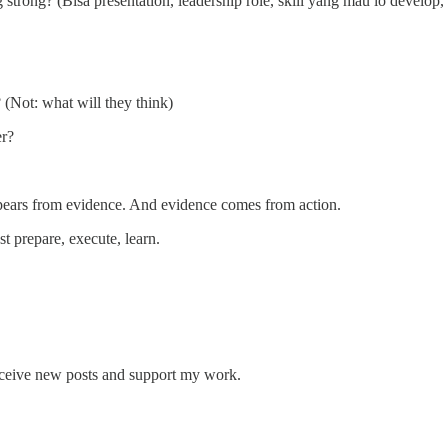
strong? (Bisa presentation, leadership role, skill yang mau lo develop,
? (Not: what will they think)
er?
pears from evidence. And evidence comes from action.
st prepare, execute, learn.
eceive new posts and support my work.