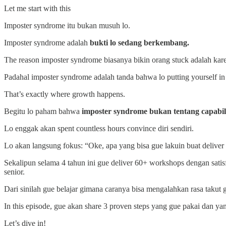
Let me start with this
Imposter syndrome itu bukan musuh lo.
Imposter syndrome adalah
bukti lo sedang berkembang.
The reason imposter syndrome biasanya bikin orang stuck adalah ka
Padahal imposter syndrome adalah tanda bahwa lo putting yourself in 
That’s exactly where growth happens.
Begitu lo paham bahwa
imposter syndrome bukan tentang capabilit
Lo enggak akan spent countless hours convince diri sendiri.
Lo akan langsung fokus: “Oke, apa yang bisa gue lakuin buat deliver
Sekalipun selama 4 tahun ini gue deliver 60+ workshops dengan satisf
senior.
Dari sinilah gue belajar gimana caranya bisa mengalahkan rasa takut g
In this episode, gue akan share 3 proven steps yang gue pakai dan yan
Let’s dive in!