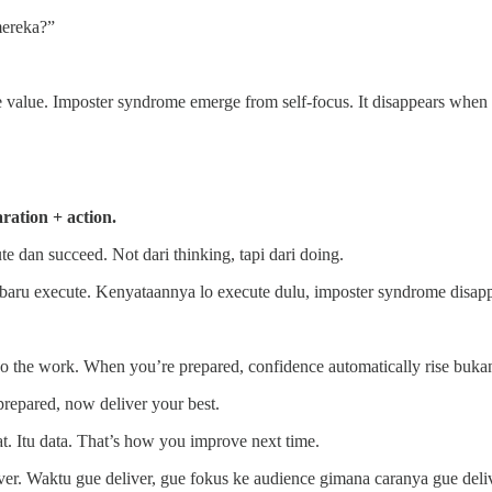
mereka?”
ze value. Imposter syndrome emerge from self-focus. It disappears when
ration + action.
e dan succeed. Not dari thinking, tapi dari doing.
 baru execute. Kenyataannya lo execute dulu, imposter syndrome disapp
 Do the work. When you’re prepared, confidence automatically rise buka
prepared, now deliver your best.
 Itu data. That’s how you improve next time.
ver. Waktu gue deliver, gue fokus ke audience gimana caranya gue deli