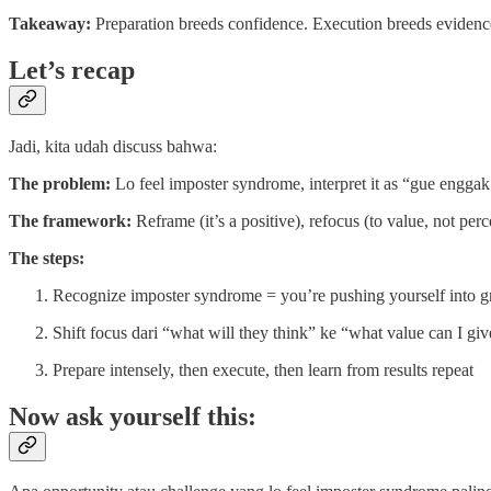
Takeaway:
Preparation breeds confidence. Execution breeds evidence.
Let’s recap
Jadi, kita udah discuss bahwa:
The problem:
Lo feel imposter syndrome, interpret it as “gue enggak
The framework:
Reframe (it’s a positive), refocus (to value, not per
The steps:
Recognize imposter syndrome = you’re pushing yourself into 
Shift focus dari “what will they think” ke “what value can I giv
Prepare intensely, then execute, then learn from results repeat
Now ask yourself this: