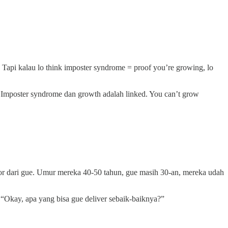
 Tapi kalau lo think imposter syndrome = proof you’re growing, lo
? Imposter syndrome dan growth adalah linked. You can’t grow
enior dari gue. Umur mereka 40-50 tahun, gue masih 30-an, mereka udah
: “Okay, apa yang bisa gue deliver sebaik-baiknya?”