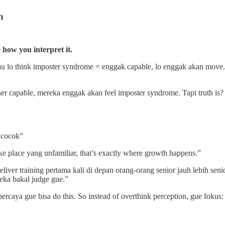
n
 how you interpret it.
lau lo think imposter syndrome = enggak capable, lo enggak akan move.
er capable, mereka enggak akan feel imposter syndrome. Tapi truth is
 cocok”
e place yang unfamiliar, that’s exactly where growth happens.”
 deliver training pertama kali di depan orang-orang senior jauh lebih s
eka bakal judge gue.”
ercaya gue bisa do this. So instead of overthink perception, gue fokus