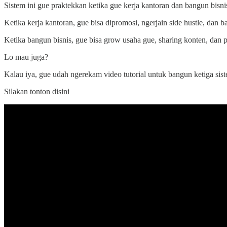
Sistem ini gue praktekkan ketika gue kerja kantoran dan bangun bisni
Ketika kerja kantoran, gue bisa dipromosi, ngerjain side hustle, dan
Ketika bangun bisnis, gue bisa grow usaha gue, sharing konten, dan
Lo mau juga?
Kalau iya, gue udah ngerekam video tutorial untuk bangun ketiga sist
Silakan tonton disini