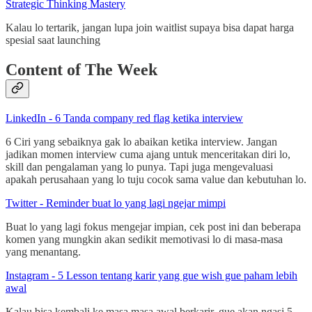
Strategic Thinking Mastery
Kalau lo tertarik, jangan lupa join waitlist supaya bisa dapat harga
spesial saat launching
Content of The Week
LinkedIn - 6 Tanda company red flag ketika interview
6 Ciri yang sebaiknya gak lo abaikan ketika interview. Jangan
jadikan momen interview cuma ajang untuk menceritakan diri lo,
skill dan pengalaman yang lo punya. Tapi juga mengevaluasi
apakah perusahaan yang lo tuju cocok sama value dan kebutuhan lo.
Twitter - Reminder buat lo yang lagi ngejar mimpi
Buat lo yang lagi fokus mengejar impian, cek post ini dan beberapa
komen yang mungkin akan sedikit memotivasi lo di masa-masa
yang menantang.
Instagram - 5 Lesson tentang karir yang gue wish gue paham lebih
awal
Kalau bisa kembali ke masa masa awal berkarir, gue akan ngasi 5