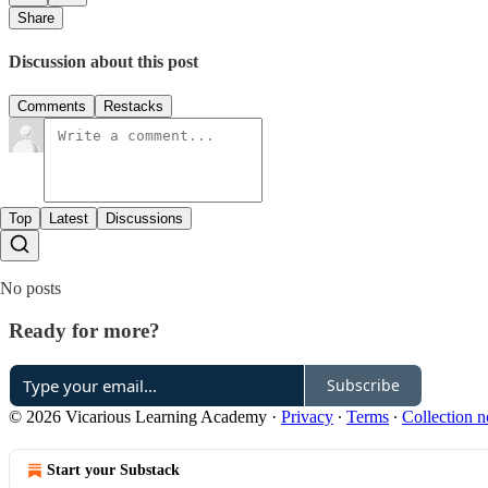
Share
Discussion about this post
Comments
Restacks
Top
Latest
Discussions
No posts
Ready for more?
Subscribe
© 2026 Vicarious Learning Academy
·
Privacy
∙
Terms
∙
Collection n
Start your Substack