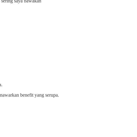
g sering saya bawakan
a.
enawarkan benefit yang serupa.