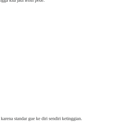
gga kita jadi lebih pede.
arena standar gue ke diri sendiri ketinggian.