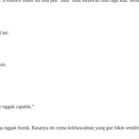
vidence folder ini bisa jadi “data” buat melawan rasa ragu kita. Sehin
 ini:
han.
e nggak capable.”
ga nggak buruk. Rasanya ini cuma kekhawatiran yang gue bikin sendiri k