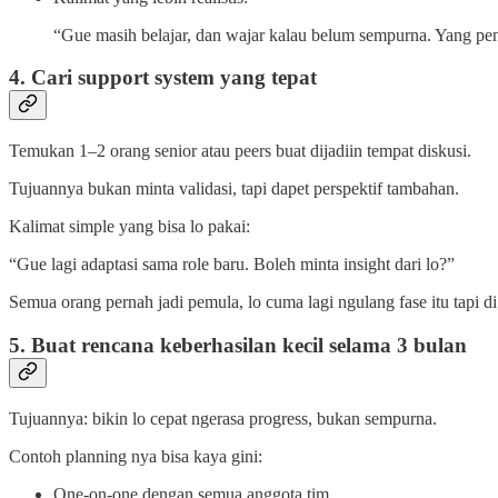
“Gue masih belajar, dan wajar kalau belum sempurna. Yang pen
4. Cari support system yang tepat
Temukan 1–2 orang senior atau peers buat dijadiin tempat diskusi.
Tujuannya bukan minta validasi, tapi dapet perspektif tambahan.
Kalimat simple yang bisa lo pakai:
“Gue lagi adaptasi sama role baru. Boleh minta insight dari lo?”
Semua orang pernah jadi pemula, lo cuma lagi ngulang fase itu tapi di 
5. Buat rencana keberhasilan kecil selama 3 bulan
Tujuannya: bikin lo cepat ngerasa progress, bukan sempurna.
Contoh planning nya bisa kaya gini:
One-on-one dengan semua anggota tim