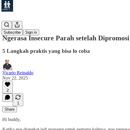
Leadership
Subscribe
Sign in
Ngerasa Insecure Parah setelah Dipromosi
5 Langkah praktis yang bisa lo coba
Vicario Reinaldo
Nov 22, 2025
2
1
Share
Hi buddy,
Ketika gue diangkat jadi manager untuk pertama kalinya, gue ngerasa