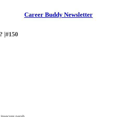
Career Buddy Newsletter
? |#150
 insecure parah.