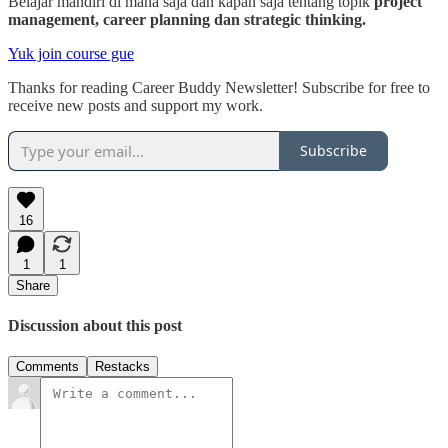
Belajar mandiri di mana saja dan kapan saja tentang topik
project
management, career planning dan strategic thinking.
Yuk join course gue
Thanks for reading Career Buddy Newsletter! Subscribe for free to
receive new posts and support my work.
Subscribe
16
1
1
Share
Discussion about this post
Comments
Restacks