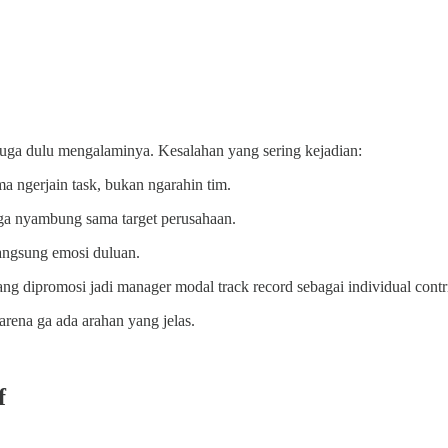
ue juga dulu mengalaminya. Kesalahan yang sering kejadian:
 ngerjain task, bukan ngarahin tim.
 ga nyambung sama target perusahaan.
langsung emosi duluan.
ng dipromosi jadi manager modal track record sebagai individual contri
arena ga ada arahan yang jelas.
f