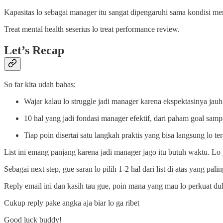
Kapasitas lo sebagai manager itu sangat dipengaruhi sama kondisi menta
Treat mental health seserius lo treat performance review.
Let’s Recap
So far kita udah bahas:
Wajar kalau lo struggle jadi manager karena ekspektasinya jauh
10 hal yang jadi fondasi manager efektif, dari paham goal samp
Tiap poin disertai satu langkah praktis yang bisa langsung lo te
List ini emang panjang karena jadi manager jago itu butuh waktu. Lo
Sebagai next step, gue saran lo pilih 1-2 hal dari list di atas yang pal
Reply email ini dan kasih tau gue, poin mana yang mau lo perkuat du
Cukup reply pake angka aja biar lo ga ribet
Good luck buddy!