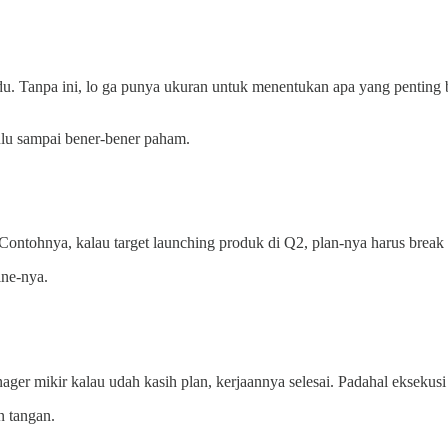
idu. Tanpa ini, lo ga punya ukuran untuk menentukan apa yang penting 
dulu sampai bener-bener paham.
Contohnya, kalau target launching produk di Q2, plan-nya harus break
ine-nya.
nager mikir kalau udah kasih plan, kerjaannya selesai. Padahal eksekus
n tangan.