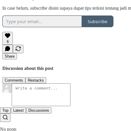
In case belum, subscribe disini supaya dapat tips terkini tentang jadi 
Subscribe
6
Share
Discussion about this post
Comments
Restacks
Top
Latest
Discussions
No posts