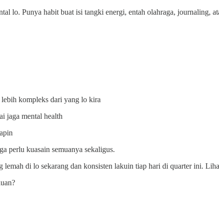
l lo. Punya habit buat isi tangki energi, entah olahraga, journaling, a
 lebih kompleks dari yang lo kira
ai jaga mental health
rapin
 ga perlu kuasain semuanya sekaligus.
ing lemah di lo sekarang dan konsisten lakuin tiap hari di quarter ini. Li
luan?