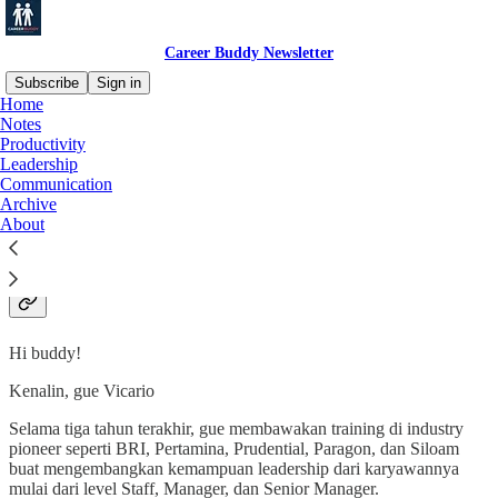
Career Buddy Newsletter
Subscribe
Sign in
Home
Notes
Productivity
Leadership
Communication
Archive
Tentang Career Buddy
About
Newsletter
Hi buddy!
Kenalin, gue Vicario
Selama tiga tahun terakhir, gue membawakan training di industry
pioneer seperti BRI, Pertamina, Prudential, Paragon, dan Siloam
buat mengembangkan kemampuan leadership dari karyawannya
mulai dari level Staff, Manager, dan Senior Manager.